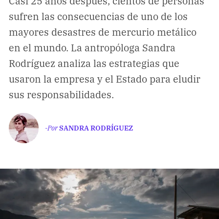
Casi 25 años después, cientos de personas
Climatopedia
sufren las consecuencias de uno de los
Medio ambiente
mayores desastres de mercurio metálico
Salud mental
en el mundo. La antropóloga Sandra
Género
Rodríguez analiza las estrategias que
Sobremesa
usaron la empresa y el Estado para eludir
sus responsabilidades.
FORMATOS
Entrevistas
-Por
SANDRA RODRÍGUEZ
Opinión
Biblioterapia
Cartas y réplicas
APÓYANOS