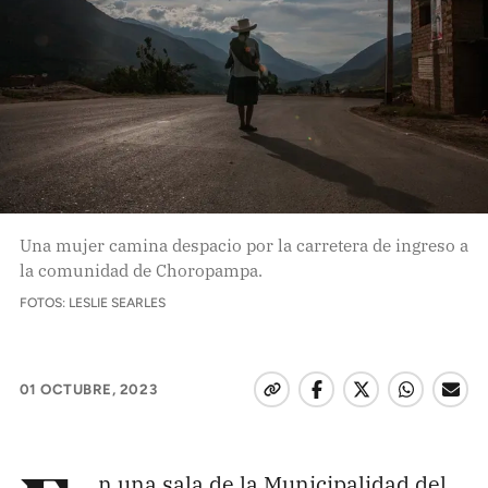
Pon tu lupa sobre lo
que importa
Dona aquí
RECIBE NUESTRO BOLETÍN
Una mujer camina despacio por la carretera de ingreso a
Enviar
la comunidad de Choropampa.
FOTOS: LESLIE SEARLES
SÍGUENOS
01 OCTUBRE, 2023
n una sala de la Municipalidad del