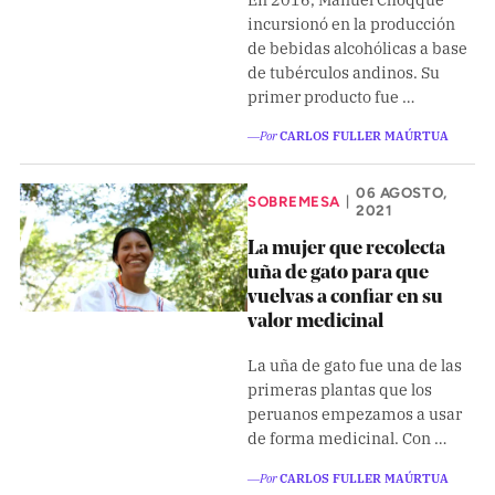
Climatopedia
incursionó en la producción
de bebidas alcohólicas a base
Medio ambiente
de tubérculos andinos. Su
Salud mental
primer producto fue …
Género
―Por
CARLOS FULLER MAÚRTUA
Sobremesa
06 AGOSTO,
SOBREMESA
|
2021
FORMATOS
La mujer que recolecta
uña de gato para que
Entrevistas
vuelvas a confiar en su
Opinión
valor medicinal
Biblioterapia
La uña de gato fue una de las
primeras plantas que los
Cartas y réplicas
peruanos empezamos a usar
de forma medicinal. Con …
APÓYANOS
―Por
CARLOS FULLER MAÚRTUA