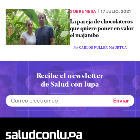
Pon tu lupa sobre lo
SOBREMESA
17 JULIO, 2021
|
que importa
La pareja de chocolateros
que quiere poner en valor
Dona aquí
el majambo
―Por
CARLOS FULLER MAÚRTUA
RECIBE NUESTRO BOLETÍN
Enviar
Recibe el newsletter
de Salud con lupa
SÍGUENOS