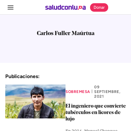
Donar
Carlos Fuller Maúrtua
SECCIONES
Inicio
Noticias
Publicaciones:
Especiales
09
SOBREMESA
SEPTIEMBRE,
|
Nosotros
2021
El ingeniero que convierte
COBERTURAS
tubérculos en licores de
lujo
Comprueba
En 2016, Manuel Choqque