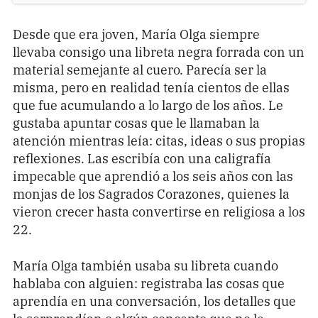
Pon tu lupa sobre lo
Desde que era joven, María Olga siempre
que importa
llevaba consigo una libreta negra forrada con un
material semejante al cuero. Parecía ser la
Dona aquí
misma, pero en realidad tenía cientos de ellas
que fue acumulando a lo largo de los años. Le
gustaba apuntar cosas que le llamaban la
atención mientras leía: citas, ideas o sus propias
RECIBE NUESTRO BOLETÍN
reflexiones. Las escribía con una caligrafía
Enviar
impecable que aprendió a los seis años con las
monjas de los Sagrados Corazones, quienes la
vieron crecer hasta convertirse en religiosa a los
SÍGUENOS
22.
María Olga también usaba su libreta cuando
hablaba con alguien: registraba las cosas que
aprendía en una conversación, los detalles que
la sorprendían o algún concepto que no le