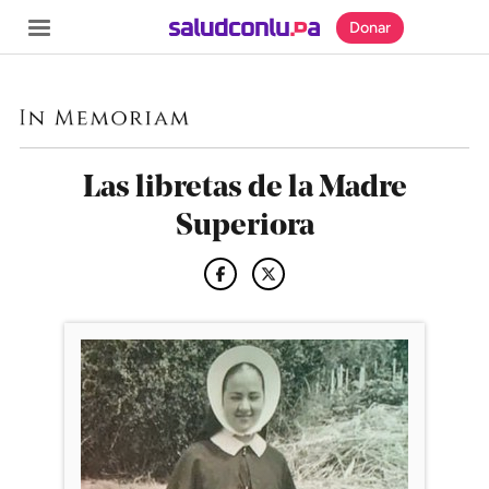
Donar
Las libretas de la Madre
SECCIONES
Superiora
Inicio
Noticias
Especiales
Nosotros
COBERTURAS
Comprueba