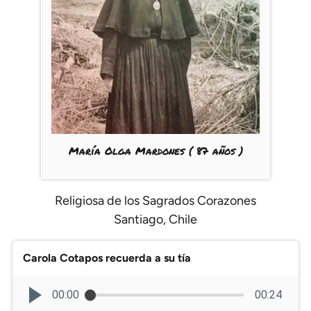
Climatopedia
Medio ambiente
Salud mental
Género
Sobremesa
María Olga Mardones
( 87 años )
FORMATOS
Entrevistas
Religiosa de los Sagrados Corazones
Opinión
Santiago, Chile
Biblioterapia
Cartas y réplicas
Carola Cotapos recuerda a su tía
00:00
00:24
APÓYANOS