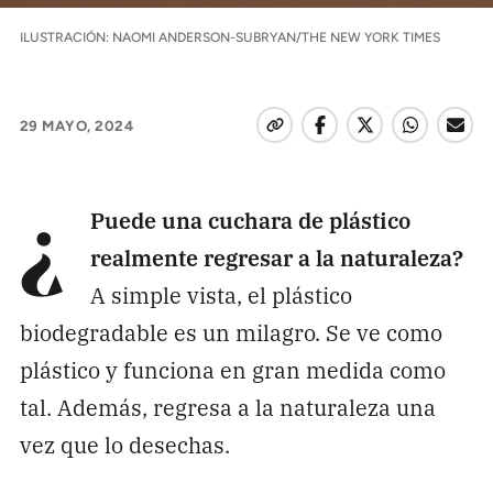
Pon tu lupa sobre lo
ILUSTRACIÓN: NAOMI ANDERSON-SUBRYAN/THE NEW YORK TIMES
que importa
Dona aquí
29 MAYO, 2024
RECIBE NUESTRO BOLETÍN
Puede una cuchara de plástico
¿
realmente regresar a la naturaleza?
Enviar
A simple vista, el plástico
biodegradable es un milagro. Se ve como
SÍGUENOS
plástico y funciona en gran medida como
tal. Además, regresa a la naturaleza una
vez que lo desechas.