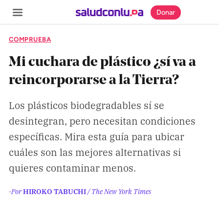
Donar
COMPRUEBA
Mi cuchara de plástico ¿sí va a
reincorporarse a la Tierra?
SECCIONES
Los plásticos biodegradables sí se
Inicio
desintegran, pero necesitan condiciones
Noticias
específicas. Mira esta guía para ubicar
Especiales
cuáles son las mejores alternativas si
Nosotros
quieres contaminar menos.
COBERTURAS
-Por
HIROKO TABUCHI
/ The New York Times
Comprueba