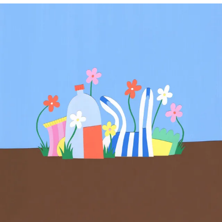
Climatopedia
Medio ambiente
Salud mental
Género
Sobremesa
FORMATOS
Entrevistas
Opinión
Biblioterapia
Cartas y réplicas
APÓYANOS