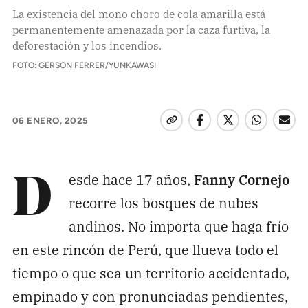
Pon tu lupa sobre lo
La existencia del mono choro de cola amarilla está
permanentemente amenazada por la caza furtiva, la
que importa
deforestación y los incendios.
FOTO: GERSON FERRER/YUNKAWASI
Dona aquí
06 ENERO, 2025
RECIBE NUESTRO BOLETÍN
Enviar
esde hace 17 años,
Fanny Cornejo
D
recorre los bosques de nubes
SÍGUENOS
andinos. No importa que haga frío
en este rincón de Perú, que llueva todo el
tiempo o que sea un territorio accidentado,
empinado y con pronunciadas pendientes,