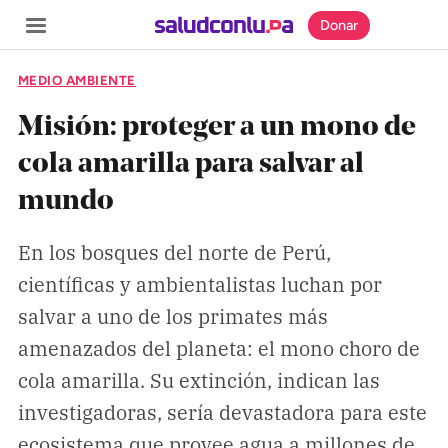
Donar
MEDIO AMBIENTE
Misión: proteger a un mono de
cola amarilla para salvar al
SECCIONES
mundo
Inicio
Noticias
En los bosques del norte de Perú,
científicas y ambientalistas luchan por
Especiales
salvar a uno de los primates más
Nosotros
amenazados del planeta: el mono choro de
cola amarilla. Su extinción, indican las
COBERTURAS
investigadoras, sería devastadora para este
Comprueba
ecosistema que provee agua a millones de