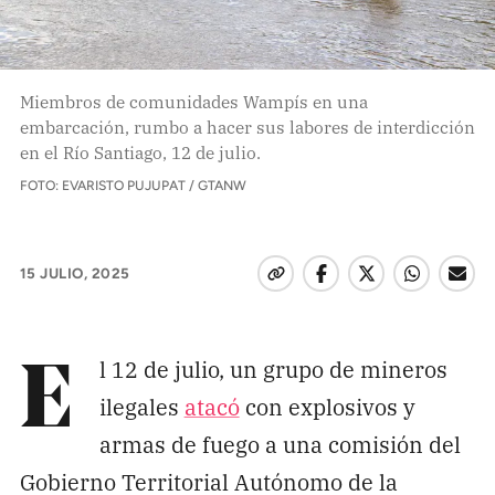
Pon tu lupa sobre lo
que importa
Miembros de comunidades Wampís en una
embarcación, rumbo a hacer sus labores de interdicción
Dona aquí
en el Río Santiago, 12 de julio.
FOTO: EVARISTO PUJUPAT / GTANW
RECIBE NUESTRO BOLETÍN
Enviar
15 JULIO, 2025
SÍGUENOS
l 12 de julio, un grupo de mineros
E
ilegales
atacó
con explosivos y
armas de fuego a una comisión del
Gobierno Territorial Autónomo de la