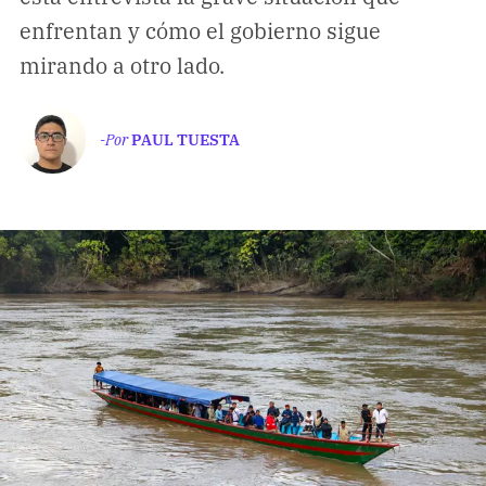
Climatopedia
enfrentan y cómo el gobierno sigue
Medio ambiente
mirando a otro lado.
Salud mental
Género
-Por
PAUL TUESTA
Sobremesa
FORMATOS
Entrevistas
Opinión
Biblioterapia
Cartas y réplicas
APÓYANOS