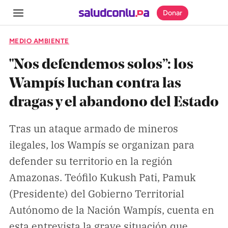
Donar
MEDIO AMBIENTE
"Nos defendemos solos”: los
Wampís luchan contra las
SECCIONES
dragas y el abandono del Estado
Inicio
Noticias
Tras un ataque armado de mineros
ilegales, los Wampís se organizan para
Especiales
defender su territorio en la región
Nosotros
Amazonas. Teófilo Kukush Pati, Pamuk
(Presidente) del Gobierno Territorial
COBERTURAS
Autónomo de la Nación Wampís, cuenta en
Comprueba
esta entrevista la grave situación que