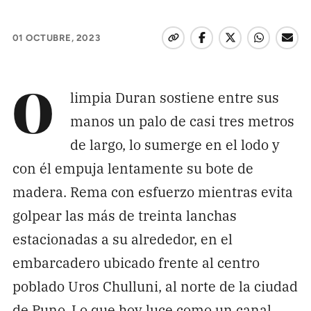
Pon tu lupa sobre lo
que importa
01 OCTUBRE, 2023
Dona aquí
limpia Duran sostiene entre sus
O
manos un palo de casi tres metros
RECIBE NUESTRO BOLETÍN
de largo, lo sumerge en el lodo y
Enviar
con él empuja lentamente su bote de
madera. Rema con esfuerzo mientras evita
golpear las más de treinta lanchas
SÍGUENOS
estacionadas a su alrededor, en el
embarcadero ubicado frente al centro
poblado Uros Chulluni, al norte de la ciudad
de Puno. Lo que hoy luce como un canal