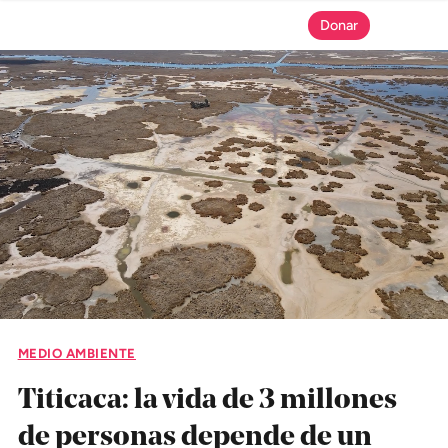
Donar
SECCIONES
Inicio
Noticias
Especiales
Nosotros
MEDIO AMBIENTE
COBERTURAS
Titicaca: la vida de 3 millones
Comprueba
de personas depende de un