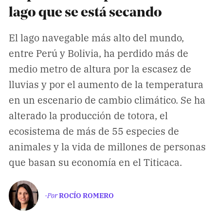
Climatopedia
lago que se está secando
Medio ambiente
El lago navegable más alto del mundo,
Salud mental
entre Perú y Bolivia, ha perdido más de
Género
medio metro de altura por la escasez de
Sobremesa
lluvias y por el aumento de la temperatura
en un escenario de cambio climático. Se ha
FORMATOS
alterado la producción de totora, el
Entrevistas
ecosistema de más de 55 especies de
Opinión
animales y la vida de millones de personas
Biblioterapia
que basan su economía en el Titicaca.
Cartas y réplicas
-Por
ROCÍO ROMERO
APÓYANOS