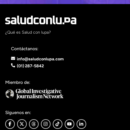
APÓYANOS
Pon tu lupa sobre lo
que importa
¿Qué es Salud con lupa?
Dona aquí
Contáctanos:
info@saludconlupa.com
(01) 287-5842
RECIBE NUESTRO BOLETÍN
Miembro de:
SÍGUENOS
Síguenos en: