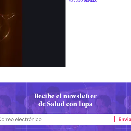
―Por
JUNO DEMELO
Recibe el newsletter
de Salud con lupa