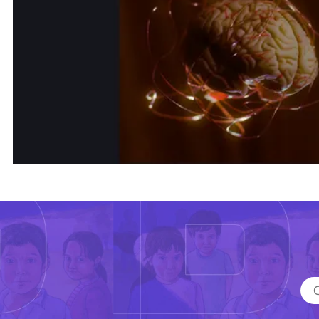
Comprueba
Climatopedia
Medio ambiente
Salud mental
Género
Sobremesa
FORMATOS
Entrevistas
Opinión
Biblioterapia
Cartas y réplicas