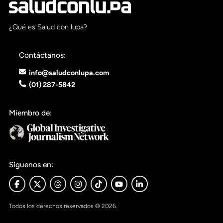
Pon tu lupa sobre lo
que importa
¿Qué es Salud con lupa?
Contáctanos:
Dona aquí
info@saludconlupa.com
(01) 287-5842
RECIBE NUESTRO BOLETÍN
Miembro de:
Enviar
SÍGUENOS
Síguenos en:
Todos los derechos reservados © 2026.