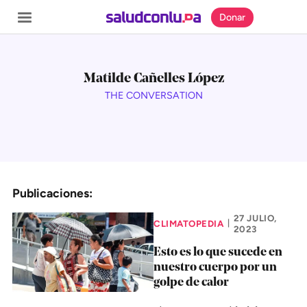
Donar
Matilde Cañelles López
THE CONVERSATION
SECCIONES
Inicio
Noticias
Publicaciones:
Especiales
Nosotros
27 JULIO,
CLIMATOPEDIA
|
2023
Esto es lo que sucede en
COBERTURAS
nuestro cuerpo por un
golpe de calor
Comprueba