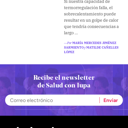
Si nuestra capacidad de
Climatopedia
termorregulación falla, el
Medio ambiente
sobrecalentamiento puede
resultar en un golpe de calor
Salud mental
que tendría consecuencias a
largo …
Género
Sobremesa
―Por
MARÍA MERCEDES JIMÉNEZ
SARMIENTO
y
MATILDE CAÑELLES
LÓPEZ
FORMATOS
Entrevistas
Recibe el newsletter
Opinión
de Salud con lupa
Biblioterapia
Cartas y réplicas
APÓYANOS