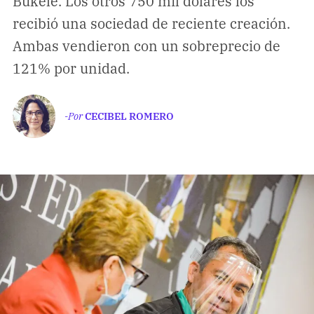
Bukele. Los otros 750 mil dólares los
Climatopedia
recibió una sociedad de reciente creación.
Medio ambiente
Ambas vendieron con un sobreprecio de
Salud mental
121% por unidad.
Género
Sobremesa
-Por
CECIBEL ROMERO
FORMATOS
Entrevistas
Opinión
Biblioterapia
Cartas y réplicas
APÓYANOS