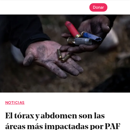
Donar
SECCIONES
Inicio
Noticias
Especiales
Nosotros
NOTICIAS
COBERTURAS
El tórax y abdomen son las
Comprueba
áreas más impactadas por PAF