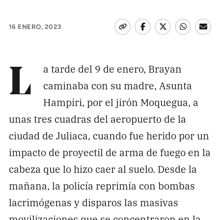
Pon tu lupa sobre lo
que importa
16 ENERO, 2023
Dona aquí
a tarde del 9 de enero, Brayan
L
caminaba con su madre, Asunta
RECIBE NUESTRO BOLETÍN
Hampiri, por el jirón Moquegua, a
Enviar
unas tres cuadras del aeropuerto de la
ciudad de Juliaca, cuando fue herido por un
impacto de proyectil de arma de fuego en la
SÍGUENOS
cabeza que lo hizo caer al suelo. Desde la
mañana, la policía reprimía con bombas
lacrimógenas y disparos las masivas
movilizaciones que se concentraron en la