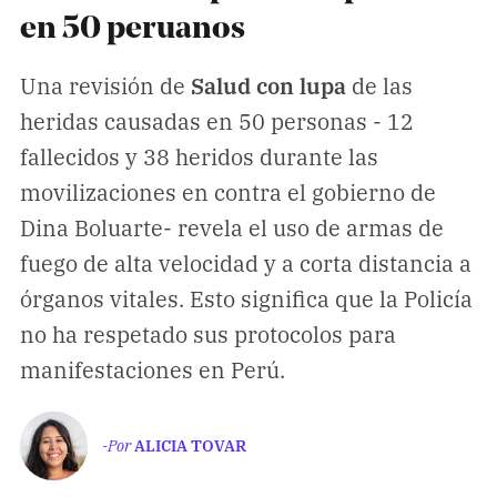
Climatopedia
en 50 peruanos
Medio ambiente
Una revisión de
Salud con lupa
de las
Salud mental
heridas causadas en 50 personas - 12
Género
fallecidos y 38 heridos durante las
Sobremesa
movilizaciones en contra el gobierno de
Dina Boluarte- revela el uso de armas de
FORMATOS
fuego de alta velocidad y a corta distancia a
Entrevistas
órganos vitales. Esto significa que la Policía
Opinión
no ha respetado sus protocolos para
Biblioterapia
manifestaciones en Perú.
Cartas y réplicas
-Por
ALICIA TOVAR
APÓYANOS