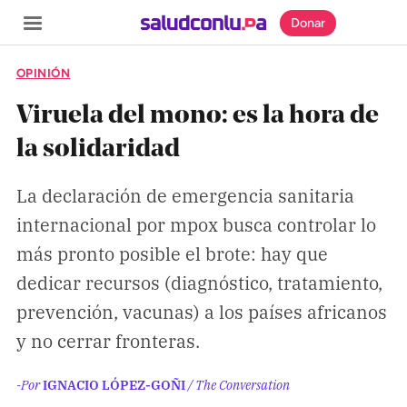
Donar
OPINIÓN
Viruela del mono: es la hora de
la solidaridad
SECCIONES
La declaración de emergencia sanitaria
Inicio
internacional por mpox busca controlar lo
Noticias
más pronto posible el brote: hay que
Especiales
dedicar recursos (diagnóstico, tratamiento,
Nosotros
prevención, vacunas) a los países africanos
y no cerrar fronteras.
COBERTURAS
Comprueba
-Por
IGNACIO LÓPEZ-GOÑI
/ The Conversation