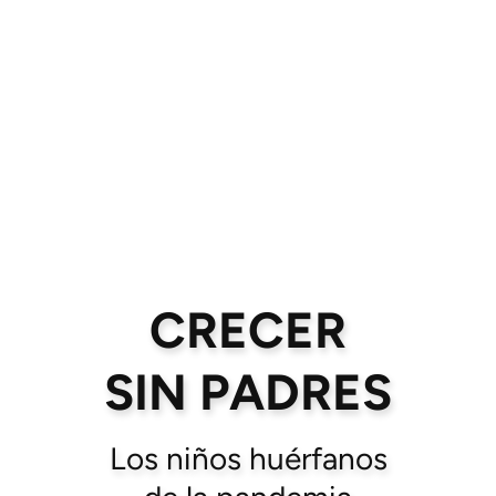
CRECER
SIN PADRES
Los niños huérfanos