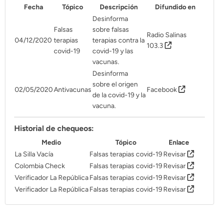
Fecha
Tópico
Descripción
Difundido en
Desinforma
Falsas
sobre falsas
Radio Salinas
04/12/2020
terapias
terapias contra la
103.3
covid-19
covid-19 y las
vacunas.
Desinforma
sobre el origen
02/05/2020
Antivacunas
Facebook
de la covid-19 y la
vacuna.
Historial de chequeos:
Medio
Tópico
Enlace
La Silla Vacía
Falsas terapias covid-19
Revisar
Colombia Check
Falsas terapias covid-19
Revisar
Verificador La República
Falsas terapias covid-19
Revisar
Verificador La República
Falsas terapias covid-19
Revisar