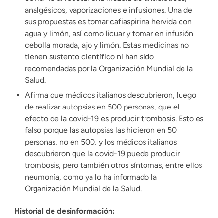
Pon tu lupa sobre lo
analgésicos, vaporizaciones e infusiones. Una de
sus propuestas es tomar cafiaspirina hervida con
que importa
agua y limón, así como licuar y tomar en infusión
cebolla morada, ajo y limón. Estas medicinas no
Dona aquí
tienen sustento científico ni han sido
recomendadas por la Organización Mundial de la
Salud.
RECIBE NUESTRO BOLETÍN
Afirma que médicos italianos descubrieron, luego
de realizar autopsias en 500 personas, que el
Enviar
efecto de la covid-19 es producir trombosis. Esto es
falso porque las autopsias las hicieron en 50
personas, no en 500, y los médicos italianos
SÍGUENOS
descubrieron que la covid-19 puede producir
trombosis, pero también otros síntomas, entre ellos
neumonía, como ya lo ha informado la
Organización Mundial de la Salud.
Historial de desinformación: