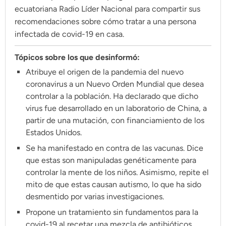
Climatopedia
ecuatoriana Radio Líder Nacional para compartir sus
recomendaciones sobre cómo tratar a una persona
Medio ambiente
infectada de covid-19 en casa.
Salud mental
Tópicos sobre los que desinformó:
Género
Atribuye el origen de la pandemia del nuevo
Sobremesa
coronavirus a un Nuevo Orden Mundial que desea
controlar a la población. Ha declarado que dicho
virus fue desarrollado en un laboratorio de China, a
FORMATOS
partir de una mutación, con financiamiento de los
Entrevistas
Estados Unidos.
Opinión
Se ha manifestado en contra de las vacunas. Dice
que estas son manipuladas genéticamente para
Biblioterapia
controlar la mente de los niños. Asimismo, repite el
Cartas y réplicas
mito de que estas causan autismo, lo que ha sido
desmentido por varias investigaciones.
Propone un tratamiento sin fundamentos para la
APÓYANOS
covid-19 al recetar una mezcla de antibióticos,