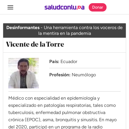
Donar
Desinformantes
-
Una herramienta contra los voceros de
la mentira en la pandemia
Vicente de la Torre
SECCIONES
Inicio
País:
Ecuador
Noticias
Profesión:
Neumólogo
Especiales
Nosotros
Médico con especialidad en epidemiología y
especializado en patologías respiratorias, tales como
COBERTURAS
tuberculosis, enfermedad pulmonar obstructiva
crónica (EPOC), asma, bronquitis y sinusitis. En mayo
Comprueba
del 2020, participó en un programa de la radio