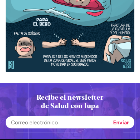
Climatopedia
Medio ambiente
Salud mental
Género
Sobremesa
FORMATOS
Entrevistas
Opinión
Recibe el newsletter
Biblioterapia
de Salud con lupa
Cartas y réplicas
APÓYANOS