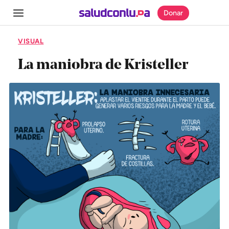
Donar
VISUAL
La maniobra de Kristeller
SECCIONES
Inicio
Noticias
Especiales
Nosotros
COBERTURAS
Comprueba