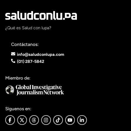
Pon tu lupa sobre lo
que importa
¿Qué es Salud con lupa?
Dona aquí
Contáctanos:
info@saludconlupa.com
RECIBE NUESTRO BOLETÍN
(01) 287-5842
Enviar
Miembro de:
SÍGUENOS
Síguenos en: