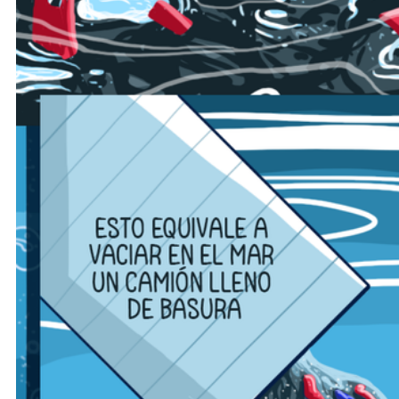
Comprueba
Climatopedia
Medio ambiente
Salud mental
Género
Sobremesa
FORMATOS
Entrevistas
Opinión
Biblioterapia
Cartas y réplicas