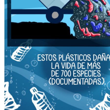
APÓYANOS
Pon tu lupa sobre lo
que importa
Dona aquí
RECIBE NUESTRO BOLETÍN
SÍGUENOS