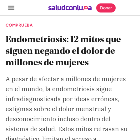
Donar
COMPRUEBA
Endometriosis: 12 mitos que
siguen negando el dolor de
SECCIONES
millones de mujeres
Inicio
Noticias
A pesar de afectar a millones de mujeres
en el mundo, la endometriosis sigue
Especiales
infradiagnosticada por ideas erróneas,
Nosotros
estigmas sobre el dolor menstrual y
desconocimiento incluso dentro del
COBERTURAS
sistema de salud. Estos mitos retrasan su
Comprueba
diagnóstico, limitan el acceso a