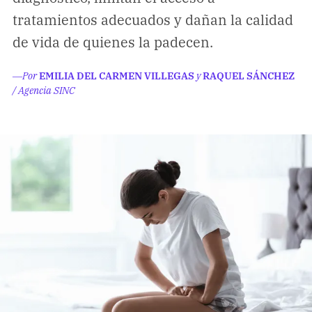
Climatopedia
tratamientos adecuados y dañan la calidad
Medio ambiente
de vida de quienes la padecen.
Salud mental
―Por
EMILIA DEL CARMEN VILLEGAS
y
RAQUEL SÁNCHEZ
Género
/ Agencia SINC
Sobremesa
FORMATOS
Entrevistas
Opinión
Biblioterapia
Cartas y réplicas
APÓYANOS