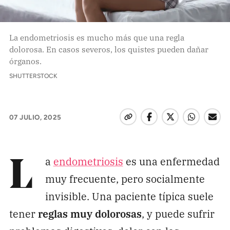
Pon tu lupa sobre lo
que importa
La endometriosis es mucho más que una regla
dolorosa. En casos severos, los quistes pueden dañar
Dona aquí
órganos.
SHUTTERSTOCK
RECIBE NUESTRO BOLETÍN
07 JULIO, 2025
Enviar
SÍGUENOS
a
endometriosis
es una enfermedad
L
muy frecuente, pero socialmente
invisible. Una paciente típica suele
tener
reglas muy dolorosas
, y puede sufrir