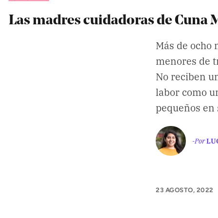
APÓYANOS
Las madres cuidadoras de Cuna Má
Pon tu lupa sobre lo
que importa
Más de ocho m
menores de t
Dona aquí
No reciben un
labor como un
pequeños en 
RECIBE NUESTRO BOLETÍN
-Por
LU
SÍGUENOS
23 AGOSTO, 2022