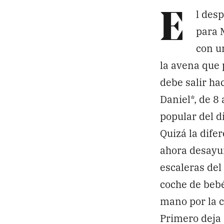
l des
E
para 
con un
la avena que 
debe salir ha
Daniel*, de 8 
popular del di
Quizá la dife
ahora desayun
escaleras del 
coche de bebé
mano por la c
Primero deja 