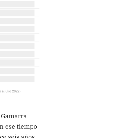
n Gamarra
en ese tiempo
ce seis años,