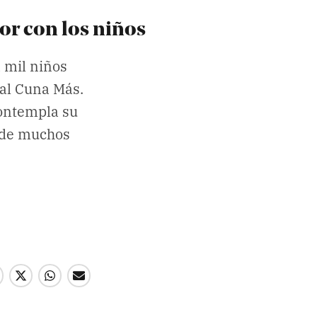
or con los niños
 mil niños
al Cuna Más.
contempla su
o de muchos
Enviar