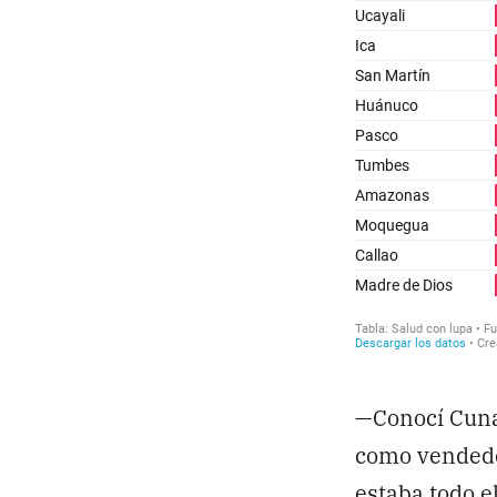
—Conocí Cuna 
como vendedo
estaba todo e