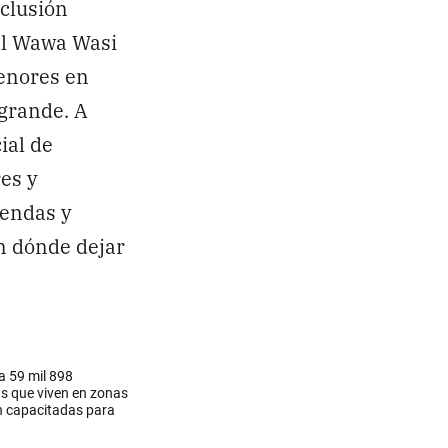
nclusión
tal Wawa Wasi
menores en
 grande. A
ial de
es y
iendas y
n dónde dejar