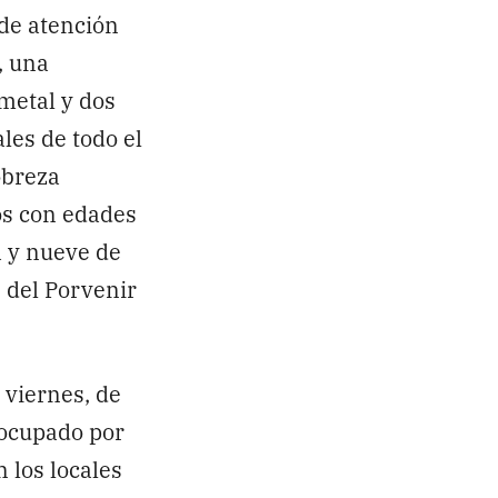
 de atención
, una
 metal y dos
les de todo el
obreza
os con edades
a y nueve de
 del Porvenir
viernes, de
 ocupado por
 los locales