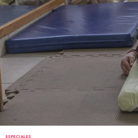
Comprueba
Climatopedia
Medio ambiente
Salud mental
Género
Sobremesa
FORMATOS
Entrevistas
Opinión
Biblioterapia
Cartas y réplicas
ESPECIALES