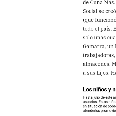
de Cuna Más. 
Social se cre
(que funcionó
todo el país.
solo unas cua
Gamarra, un 
trabajadoras,
almacenes. Mu
a sus hijos. H