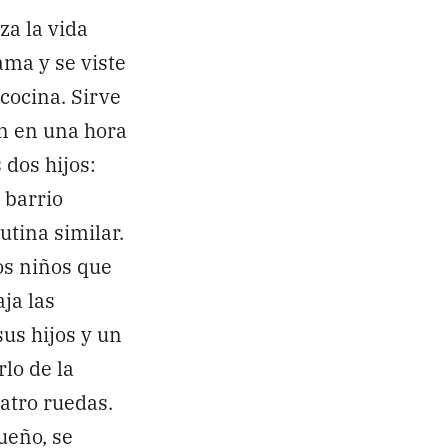
za la vida
ama y se viste
 cocina. Sirve
en en una hora
 dos hijos:
 barrio
utina similar.
os niños que
ja las
sus hijos y un
lo de la
uatro ruedas.
ueño, se