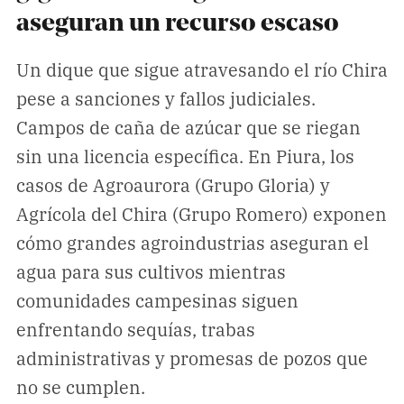
Climatopedia
aseguran un recurso escaso
Medio ambiente
Un dique que sigue atravesando el río Chira
Salud mental
pese a sanciones y fallos judiciales.
Género
Campos de caña de azúcar que se riegan
Sobremesa
sin una licencia específica. En Piura, los
casos de Agroaurora (Grupo Gloria) y
FORMATOS
Agrícola del Chira (Grupo Romero) exponen
Entrevistas
cómo grandes agroindustrias aseguran el
Opinión
agua para sus cultivos mientras
Biblioterapia
comunidades campesinas siguen
enfrentando sequías, trabas
Cartas y réplicas
administrativas y promesas de pozos que
no se cumplen.
APÓYANOS