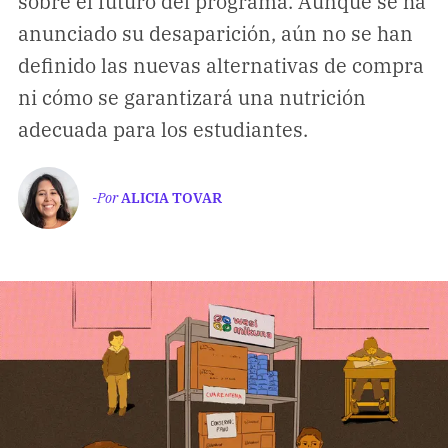
sobre el futuro del programa. Aunque se ha
Climatopedia
anunciado su desaparición, aún no se han
Medio ambiente
definido las nuevas alternativas de compra
Salud mental
ni cómo se garantizará una nutrición
Género
adecuada para los estudiantes.
Sobremesa
-Por
ALICIA TOVAR
FORMATOS
Entrevistas
Opinión
Biblioterapia
Cartas y réplicas
APÓYANOS