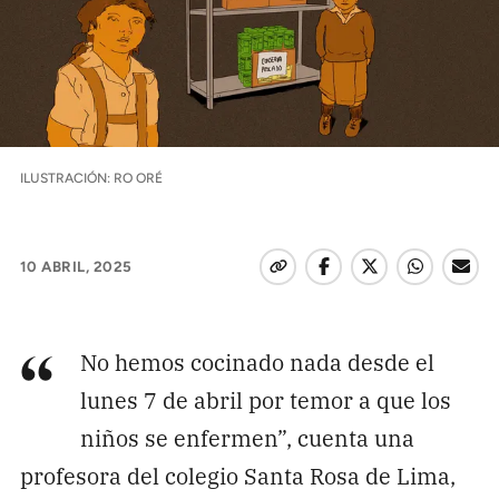
Pon tu lupa sobre lo
que importa
Dona aquí
ILUSTRACIÓN: RO ORÉ
RECIBE NUESTRO BOLETÍN
Enviar
10 ABRIL, 2025
SÍGUENOS
No hemos cocinado nada desde el
“
lunes 7 de abril por temor a que los
niños se enfermen”, cuenta una
profesora del colegio Santa Rosa de Lima,