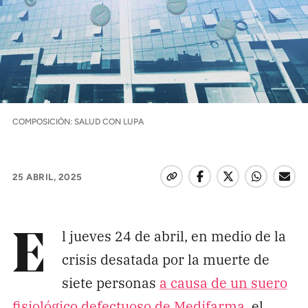
Pon tu lupa sobre lo
que importa
Dona aquí
COMPOSICIÓN: SALUD CON LUPA
RECIBE NUESTRO BOLETÍN
Enviar
25 ABRIL, 2025
SÍGUENOS
l jueves 24 de abril, en medio de la
E
crisis desatada por la muerte de
siete personas
a causa de un suero
fisiológico defectuoso de Medifarma
, el