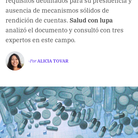
requisitos debilitados para su presidencia y
Climatopedia
ausencia de mecanismos sólidos de
Medio ambiente
rendición de cuentas.
Salud con lupa
Salud mental
analizó el documento y consultó con tres
Género
expertos en este campo.
Sobremesa
-Por
ALICIA TOVAR
FORMATOS
Entrevistas
Opinión
Biblioterapia
Cartas y réplicas
APÓYANOS