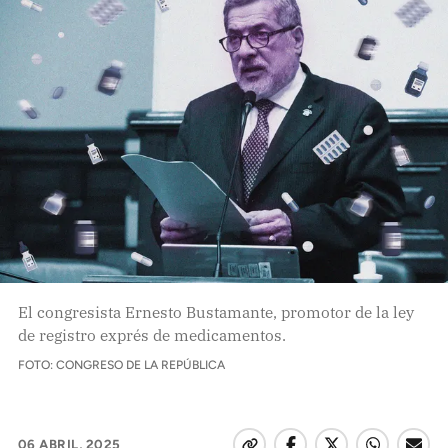
Pon tu lupa sobre lo
que importa
Dona aquí
RECIBE NUESTRO BOLETÍN
Enviar
SÍGUENOS
El congresista Ernesto Bustamante, promotor de la ley
de registro exprés de medicamentos.
FOTO: CONGRESO DE LA REPÚBLICA
06 ABRIL, 2025