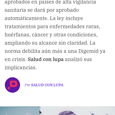
aprobados en países de alta vigilancia
Climatopedia
sanitaria se dará por aprobado
Medio ambiente
automáticamente. La ley incluye
Salud mental
tratamientos para enfermedades raras,
Género
huérfanas, cáncer y otras condiciones,
Sobremesa
ampliando su alcance sin claridad. La
norma debilita aún más a una Digemid ya
FORMATOS
en crisis.
Salud con lupa
analizó sus
Entrevistas
implicancias.
Opinión
Biblioterapia
-Por
SALUD CON LUPA
Cartas y réplicas
APÓYANOS