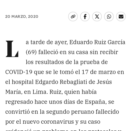
Pon tu lupa sobre lo
que importa
20 MARZO, 2020
Dona aquí
a tarde de ayer, Eduardo Ruiz García
L
(69) falleció en su casa sin recibir
RECIBE NUESTRO BOLETÍN
los resultados de la prueba de
Enviar
COVID-19 que se le tomó el 17 de marzo en
el hospital Edgardo Rebagliati de Jesús
SÍGUENOS
María, en Lima. Ruiz, quien había
regresado hace unos días de España, se
convirtió en la segundo peruano fallecido
por el nuevo coronavirus y su caso