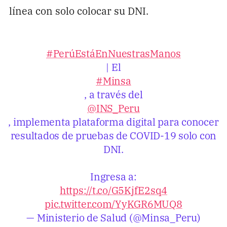
línea con solo colocar su DNI.
#PerúEstáEnNuestrasManos
| El
#Minsa
, a través del
@INS_Peru
, implementa plataforma digital para conocer
resultados de pruebas de COVID-19 solo con
DNI.
Ingresa a:
https://t.co/G5KjfE2sq4
pic.twitter.com/YyKGR6MUQ8
— Ministerio de Salud (@Minsa_Peru)