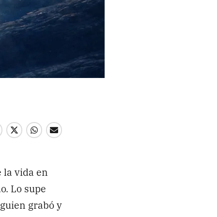
Enviar
 la vida en
do. Lo supe
lguien grabó y