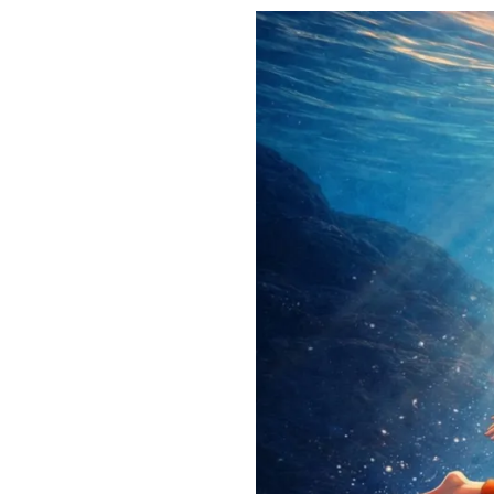
Comprueba
Climatopedia
Medio ambiente
Salud mental
Género
Sobremesa
FORMATOS
Entrevistas
Opinión
Biblioterapia
Cartas y réplicas