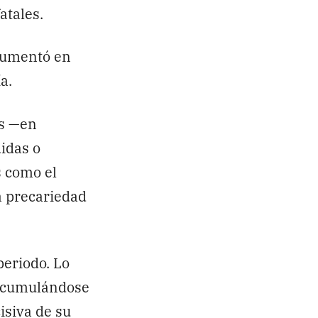
atales.
 aumentó en
a.
es —en
idas o
s como el
a precariedad
eriodo. Lo
 acumulándose
isiva de su