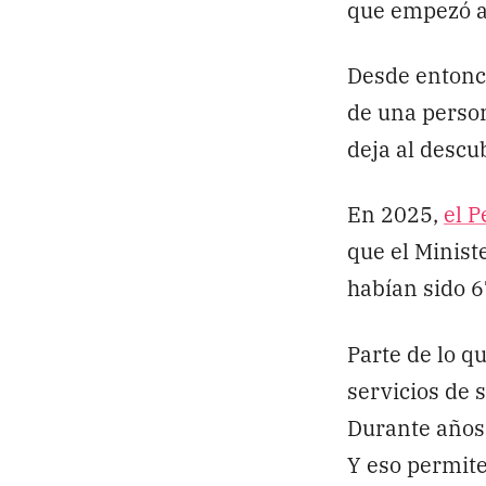
que empezó a 
Desde entonce
de una person
deja al descub
En 2025,
el P
que el Minist
habían sido 6
Parte de lo q
servicios de 
Durante años
Y eso permit