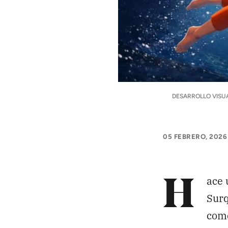
APÓYANOS
Pon tu lupa sobre lo
que importa
Dona aquí
DESARROLLO VISUA
RECIBE NUESTRO BOLETÍN
05 FEBRERO, 2026
ace 
H
SÍGUENOS
Surq
como