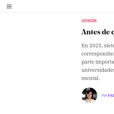
OPINIÓN
Antes de
En 2025, siet
SECCIONES
correspondier
Inicio
parte importa
universidade
Noticias
mental.
Especiales
Nosotros
-Por
FA
COBERTURAS