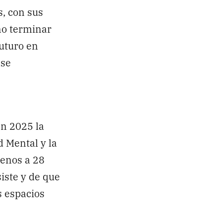
s, con sus
no terminar
futuro en
 se
en 2025 la
d Mental y la
menos a 28
iste y de que
s espacios