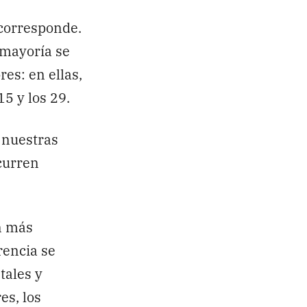
 corresponde.
 mayoría se
es: en ellas,
15 y los 29.
 nuestras
curren
an más
rencia se
tales y
es, los