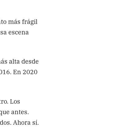
to más frágil
esa escena
 más alta desde
2016. En 2020
ro. Los
que antes.
os. Ahora sí.