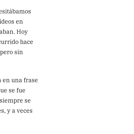
cesitábamos
videos en
caban. Hoy
currido hace
pero sin
a en una frase
que se fue
 siempre se
s, y a veces