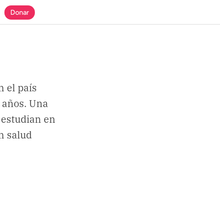
Donar
n el país
4 años. Una
 estudian en
n salud