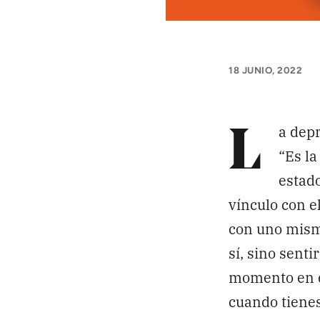
APÓYANOS
Pon tu lupa sobre lo
que importa
18 JUNIO, 2022
Dona aquí
a depr
L
“Es la
RECIBE NUESTRO BOLETÍN
estad
vínculo con e
con uno mismo
sí, sino sent
SÍGUENOS
momento en q
cuando tienes