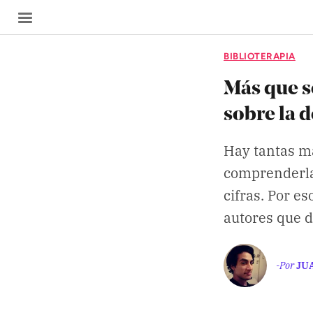
BIBLIOTERAPIA
Más que s
sobre la 
SECCIONES
Hay tantas m
Inicio
comprenderla,
Noticias
cifras. Por e
autores que d
Especiales
Nosotros
-Por
JU
COBERTURAS