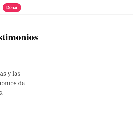
Donar
estimonios
as y las
monios de
s.