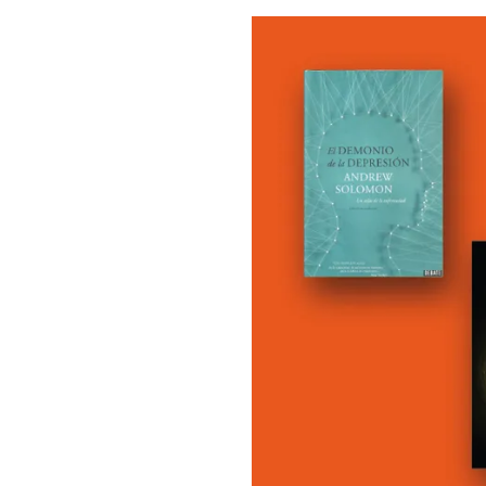
Comprueba
Climatopedia
Medio ambiente
Salud mental
Género
Sobremesa
FORMATOS
Entrevistas
Opinión
Biblioterapia
Cartas y réplicas