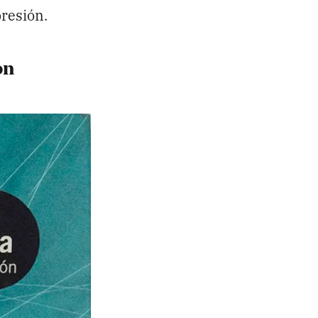
resión.
on