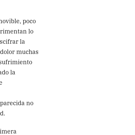
ovible, poco
erimentan lo
cifrar la
l dolor muchas
 sufrimiento
ado la
e
 parecida no
d.
rimera