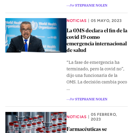
Pon tu lupa sobre lo
―Por
STEPHANIE NOLEN
que importa
NOTICIAS
05 MAYO, 2023
|
La OMS declara el fin de la
Dona aquí
covid-19 como
emergencia internacional
de salud
RECIBE NUESTRO BOLETÍN
“La fase de emergencia ha
terminado, pero la covid no”,
Enviar
dijo una funcionaria de la
OMS. La decisión cambia poco
…
SÍGUENOS
―Por
STEPHANIE NOLEN
05 FEBRERO,
NOTICIAS
|
2023
Farmacéuticas se