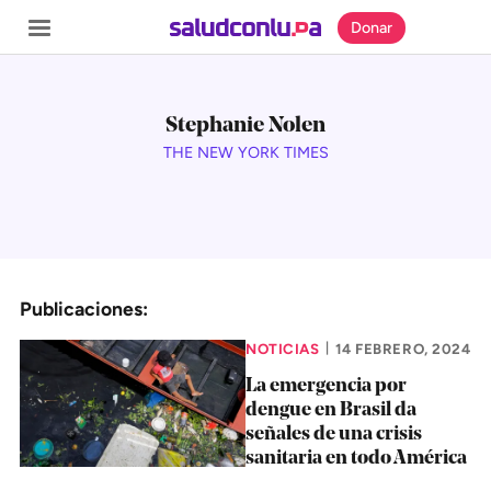
Donar
Stephanie Nolen
THE NEW YORK TIMES
SECCIONES
Inicio
Noticias
Publicaciones:
Especiales
Nosotros
NOTICIAS
14 FEBRERO, 2024
|
La emergencia por
dengue en Brasil da
COBERTURAS
señales de una crisis
Comprueba
sanitaria en todo América