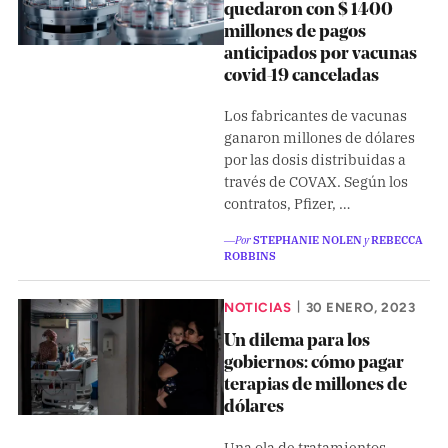
quedaron con $ 1400
millones de pagos
anticipados por vacunas
covid-19 canceladas
Los fabricantes de vacunas
ganaron millones de dólares
por las dosis distribuidas a
través de COVAX. Según los
contratos, Pfizer, …
―Por
STEPHANIE NOLEN
y
REBECCA
ROBBINS
NOTICIAS
30 ENERO, 2023
|
Un dilema para los
gobiernos: cómo pagar
terapias de millones de
dólares
Una ola de tratamientos