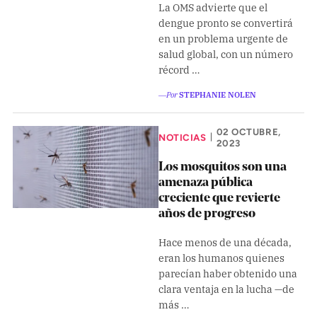
Climatopedia
La OMS advierte que el
dengue pronto se convertirá
Medio ambiente
en un problema urgente de
salud global, con un número
Salud mental
récord …
Género
―Por
STEPHANIE NOLEN
Sobremesa
02 OCTUBRE,
NOTICIAS
|
2023
FORMATOS
Los mosquitos son una
Entrevistas
amenaza pública
creciente que revierte
Opinión
años de progreso
Biblioterapia
Hace menos de una década,
Cartas y réplicas
eran los humanos quienes
parecían haber obtenido una
clara ventaja en la lucha —de
APÓYANOS
más …