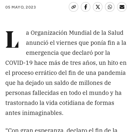
Pon tu lupa sobre lo
05 MAYO, 2023
que importa
a Organización Mundial de la Salud
L
Dona aquí
anunció el viernes que ponía fin a la
emergencia que declaró por la
RECIBE NUESTRO BOLETÍN
COVID-19 hace más de tres años, un hito en
Enviar
el proceso errático del fin de una pandemia
que ha dejado un saldo de millones de
SÍGUENOS
personas fallecidas en todo el mundo y ha
trastornado la vida cotidiana de formas
antes inimaginables.
“Con gran esperanza, declaro el fin de la