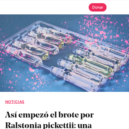
Donar
SECCIONES
Inicio
Noticias
Especiales
Nosotros
NOTICIAS
COBERTURAS
Así empezó el brote por
Comprueba
Ralstonia pickettii: una