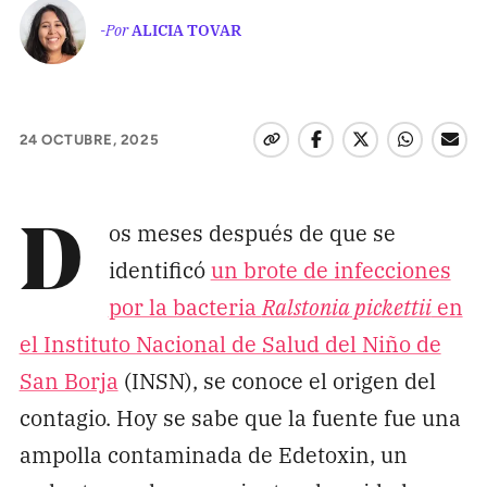
Pon tu lupa sobre lo
-Por
ALICIA TOVAR
que importa
Dona aquí
24 OCTUBRE, 2025
RECIBE NUESTRO BOLETÍN
os meses después de que se
D
Enviar
identificó
un brote de infecciones
por la bacteria
Ralstonia pickettii
en
SÍGUENOS
el Instituto Nacional de Salud del Niño de
San Borja
(INSN), se conoce el origen del
contagio. Hoy se sabe que la fuente fue una
ampolla contaminada de Edetoxin, un