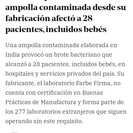
Climatopedia
ampolla contaminada desde su
Medio ambiente
fabricación afectó a 28
Salud mental
pacientes, incluidos bebés
Género
Una ampolla contaminada elaborada en
Sobremesa
India provocó un brote bacteriano que
alcanzó a 28 pacientes, incluidos bebés, en
FORMATOS
hospitales y servicios privados del país. Su
Entrevistas
fabricante, el laboratorio Farbe Firma, no
Opinión
cuenta con certificación en Buenas
Biblioterapia
Prácticas de Manufactura y forma parte de
Cartas y réplicas
los 277 laboratorios extranjeros que siguen
operando sin este requisito.
APÓYANOS