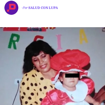
Climatopedia
-Por
SALUD CON LUPA
Medio ambiente
Salud mental
Género
Sobremesa
FORMATOS
Entrevistas
Opinión
Biblioterapia
Cartas y réplicas
APÓYANOS