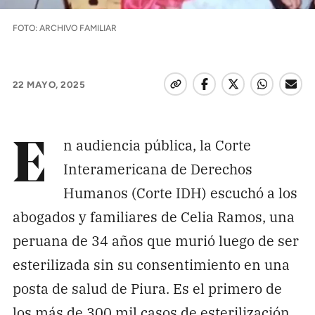
Pon tu lupa sobre lo
FOTO: ARCHIVO FAMILIAR
que importa
Dona aquí
22 MAYO, 2025
RECIBE NUESTRO BOLETÍN
n audiencia pública, la Corte
E
Enviar
Interamericana de Derechos
Humanos (Corte IDH) escuchó a los
abogados y familiares de Celia Ramos, una
SÍGUENOS
peruana de 34 años que murió luego de ser
esterilizada sin su consentimiento en una
posta de salud de Piura. Es el primero de
los más de 300 mil casos de esterilización