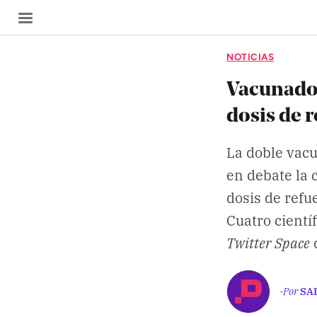
NOTICIAS
Vacunados
dosis de 
SECCIONES
La doble vacu
Inicio
en debate la 
Noticias
dosis de refu
Cuatro cientí
Especiales
Twitter Space
Nosotros
-Por
SA
COBERTURAS