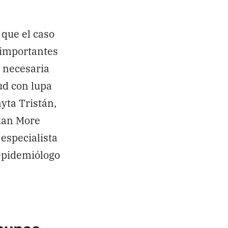
que el caso
 importantes
s necesaria
ud con lupa
yta Tristán,
Juan More
especialista
 epidemiólogo