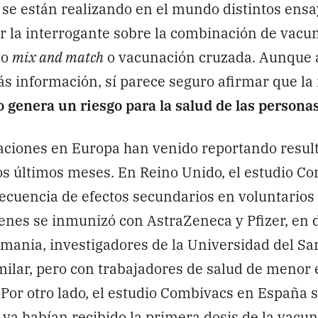
se están realizando en el mundo distintos ensa
r la interrogante sobre la combinación de vacu
mo
mix and match
o vacunación cruzada. Aunque a
s información, sí parece seguro afirmar que la
o genera un riesgo para la salud de las persona
aciones en Europa han venido reportando result
os últimos meses. En Reino Unido, el estudio 
ecuencia de efectos secundarios en voluntario
enes se inmunizó con AstraZeneca y Pfizer, en d
mania, investigadores de la Universidad del Sa
milar, pero con trabajadores de salud de menor
Por otro lado, el estudio Combivacs en España s
ya habían recibido la primera dosis de la vacu