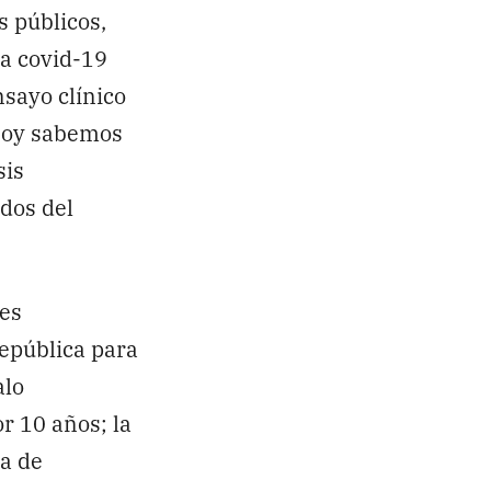
s públicos,
la covid-19
sayo clínico
 Hoy sabemos
sis
dos del
res
República para
alo
r 10 años; la
ra de