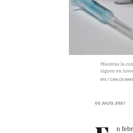
APÓYANOS
Pon tu lupa sobre lo
que importa
Dona aquí
Mientras la com
siguen en inve
RECIBE NUESTRO BOLETÍN
EFE / CARLOS BAR
02 JULIO, 2021
SÍGUENOS
n feb