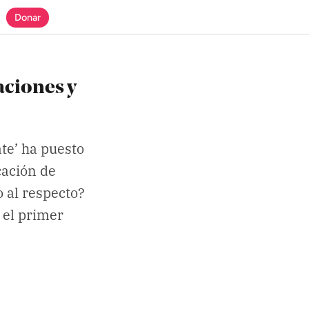
Donar
aciones y
te’ ha puesto
cación de
 al respecto?
 el primer