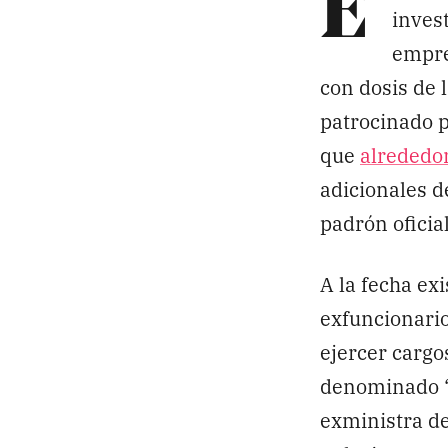
E
invest
empre
con dosis de 
patrocinado 
que
alrededor
adicionales d
padrón oficia
A la fecha ex
exfuncionario
ejercer cargo
denominado ‘V
exministra de