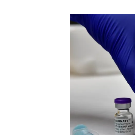
Comprueba
Climatopedia
Medio ambiente
Salud mental
Género
Sobremesa
FORMATOS
Entrevistas
Opinión
Biblioterapia
Cartas y réplicas