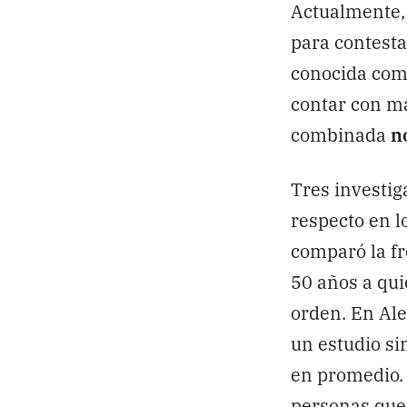
Actualmente, 
para contesta
conocida co
contar con má
combinada
n
Tres investig
respecto en l
comparó la fr
50 años a qui
orden. En Ale
un estudio si
en promedio. 
personas que 