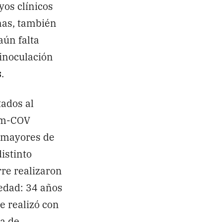
yos clínicos
nas, también
ún falta
 inoculación
s
.
ados al
Com-COV
s mayores de
istinto
rre realizaron
 edad: 34 años
e realizó con
na de