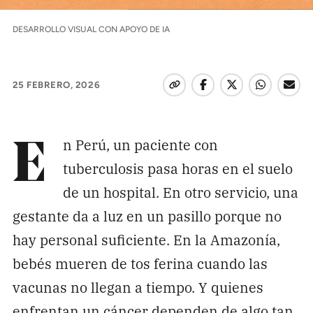
Pon tu lupa sobre lo
DESARROLLO VISUAL CON APOYO DE IA
que importa
Dona aquí
25 FEBRERO, 2026
RECIBE NUESTRO BOLETÍN
n Perú, un paciente con
E
Enviar
tuberculosis pasa horas en el suelo
de un hospital. En otro servicio, una
gestante da a luz en un pasillo porque no
SÍGUENOS
hay personal suficiente. En la Amazonía,
bebés mueren de tos ferina cuando las
vacunas no llegan a tiempo. Y quienes
enfrentan un cáncer dependen de algo tan