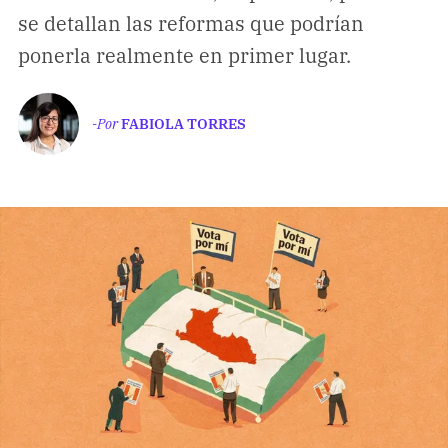
Climatopedia
se detallan las reformas que podrían
Medio ambiente
ponerla realmente en primer lugar.
Salud mental
Género
-Por
FABIOLA TORRES
Sobremesa
FORMATOS
Entrevistas
Opinión
Biblioterapia
Cartas y réplicas
APÓYANOS