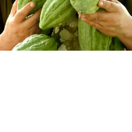
Climatopedia
Medio ambiente
Salud mental
Género
Sobremesa
FORMATOS
Entrevistas
Opinión
Biblioterapia
Cartas y réplicas
APÓYANOS