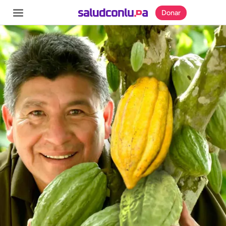
Donar
SECCIONES
Inicio
Noticias
Especiales
Nosotros
COBERTURAS
Comprueba