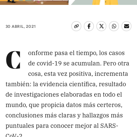
Pon tu lupa sobre lo
que importa
30 ABRIL, 2021
Dona aquí
onforme pasa el tiempo, los casos
C
RECIBE NUESTRO BOLETÍN
de covid-19 se acumulan. Pero otra
Enviar
cosa, esta vez positiva, incrementa
también: la evidencia científica, resultado
de investigaciones elaboradas en todo el
SÍGUENOS
mundo, que propicia datos más certeros,
conclusiones más claras y hallazgos más
puntuales para conocer mejor al SARS-
CoV-2