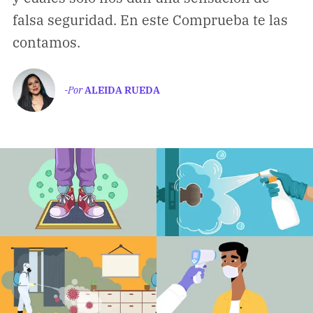
Climatopedia
falsa seguridad. En este Comprueba te las
Medio ambiente
contamos.
Salud mental
Género
-Por
ALEIDA RUEDA
Sobremesa
FORMATOS
Entrevistas
Opinión
Biblioterapia
Cartas y réplicas
APÓYANOS