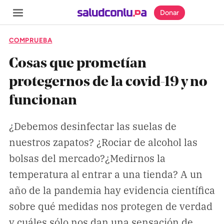
Donar
COMPRUEBA
Cosas que prometían
protegernos de la covid-19 y no
SECCIONES
funcionan
Inicio
Noticias
¿Debemos desinfectar las suelas de
nuestros zapatos? ¿Rociar de alcohol las
Especiales
bolsas del mercado?¿Medirnos la
Nosotros
temperatura al entrar a una tienda? A un
año de la pandemia hay evidencia científica
COBERTURAS
sobre qué medidas nos protegen de verdad
Comprueba
y cuáles sólo nos dan una sensación de