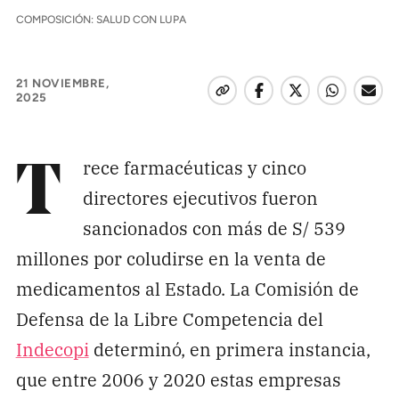
Pon tu lupa sobre lo
COMPOSICIÓN: SALUD CON LUPA
que importa
21 NOVIEMBRE,
2025
Dona aquí
rece farmacéuticas y cinco
T
RECIBE NUESTRO BOLETÍN
directores ejecutivos fueron
Enviar
sancionados con más de S/ 539
millones por coludirse en la venta de
SÍGUENOS
medicamentos al Estado. La Comisión de
Defensa de la Libre Competencia del
Indecopi
determinó, en primera instancia,
que entre 2006 y 2020 estas empresas