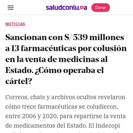
Donar
NOTICIAS
Sancionan con S/ 539 millones
a 13 farmacéuticas por colusión
SECCIONES
en la venta de medicinas al
Inicio
Estado. ¿Cómo operaba el
Noticias
cártel?
Especiales
Nosotros
Correos, chats y archivos ocultos revelaron
cómo trece farmacéuticas se coludieron,
entre 2006 y 2020, para repartirse la venta
COBERTURAS
de medicamentos del Estado. El Indecopi
Comprueba