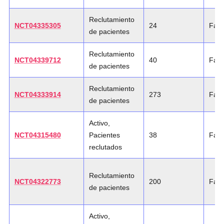
Reclutamiento
NCT04335305
24
Fase
de pacientes
Reclutamiento
NCT04339712
40
Fase
de pacientes
Reclutamiento
NCT04333914
273
Fase
de pacientes
Activo,
NCT04315480
Pacientes
38
Fase
reclutados
Reclutamiento
NCT04322773
200
Fase
de pacientes
Activo,