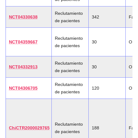
Reclutamiento
NCT04330638
342
Fase
de pacientes
Reclutamiento
NCT04359667
30
Obse
de pacientes
Reclutamiento
NCT04332913
30
Obse
de pacientes
Reclutamiento
NCT04306705
120
Obse
de pacientes
Reclutamiento
ChiCTR2000029765
188
Fase
de pacientes