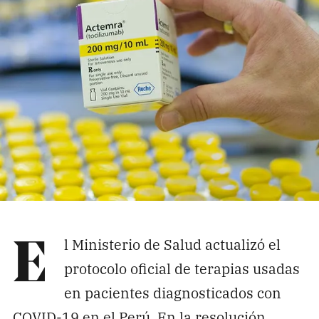
Pon tu lupa sobre lo
que importa
Dona aquí
RECIBE NUESTRO BOLETÍN
Enviar
SÍGUENOS
l Ministerio de Salud actualizó el
E
protocolo oficial de terapias usadas
en pacientes diagnosticados con
COVID-19 en el Perú. En la resolución