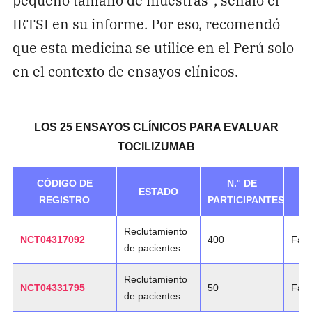
IETSI en su informe. Por eso, recomendó
que esta medicina se utilice en el Perú solo
en el contexto de ensayos clínicos.
LOS 25 ENSAYOS CLÍNICOS PARA EVALUAR
TOCILIZUMAB
CÓDIGO DE
N.° DE
DI
ESTADO
REGISTRO
PARTICIPANTES
E
Reclutamiento
NCT04317092
400
Fase
de pacientes
Reclutamiento
NCT04331795
50
Fase
de pacientes