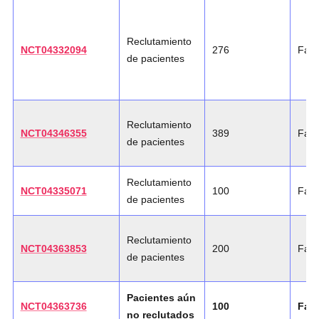
Reclutamiento
NCT04332094
276
Fase
de pacientes
Reclutamiento
NCT04346355
389
Fase
de pacientes
Reclutamiento
NCT04335071
100
Fase
de pacientes
Reclutamiento
NCT04363853
200
Fase
de pacientes
Pacientes aún
NCT04363736
100
Fase
no reclutados