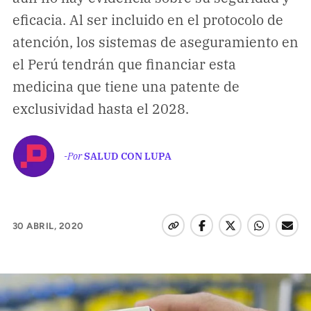
Climatopedia
eficacia. Al ser incluido en el protocolo de
Medio ambiente
atención, los sistemas de aseguramiento en
Salud mental
el Perú tendrán que financiar esta
Género
medicina que tiene una patente de
Sobremesa
exclusividad hasta el 2028.
FORMATOS
-Por
SALUD CON LUPA
Entrevistas
Opinión
Biblioterapia
30 ABRIL, 2020
Cartas y réplicas
APÓYANOS