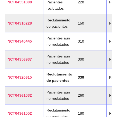
NCT04331808
Pacientes
228
Fase
reclutados
Reclutamiento
NCT04310228
150
Fase
de pacientes
Pacientes aún
NCT04345445
310
Fase
no reclutados
Pacientes aún
NCT04356937
300
Fase
no reclutados
Reclutamiento
NCT04320615
330
Fase
de pacientes
Pacientes aún
NCT04361032
260
Fase
no reclutados
Reclutamiento
NCT04361552
180
Fase
de pacientes