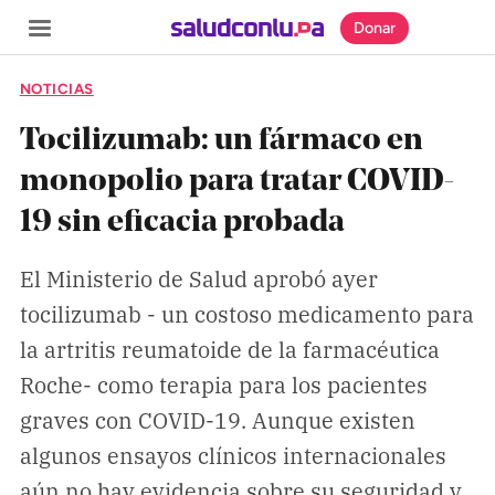
Donar
NOTICIAS
Tocilizumab: un fármaco en
monopolio para tratar COVID-
SECCIONES
19 sin eficacia probada
Inicio
Noticias
El Ministerio de Salud aprobó ayer
tocilizumab - un costoso medicamento para
Especiales
la artritis reumatoide de la farmacéutica
Nosotros
Roche- como terapia para los pacientes
graves con COVID-19. Aunque existen
COBERTURAS
algunos ensayos clínicos internacionales
Comprueba
aún no hay evidencia sobre su seguridad y