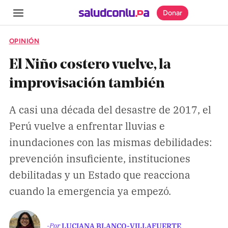
Donar
OPINIÓN
El Niño costero vuelve, la
improvisación también
SECCIONES
A casi una década del desastre de 2017, el
Inicio
Perú vuelve a enfrentar lluvias e
Noticias
inundaciones con las mismas debilidades:
Especiales
prevención insuficiente, instituciones
Nosotros
debilitadas y un Estado que reacciona
cuando la emergencia ya empezó.
COBERTURAS
Comprueba
-Por
LUCIANA BLANCO-VILLAFUERTE