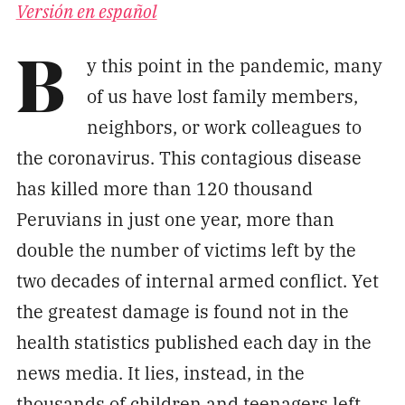
Versión en español
Pon tu lupa sobre lo
que importa
y this point in the pandemic, many
B
of us have lost family members,
Dona aquí
neighbors, or work colleagues to
the coronavirus. This contagious disease
RECIBE NUESTRO BOLETÍN
has killed more than 120 thousand
Enviar
Peruvians in just one year, more than
double the number of victims left by the
two decades of internal armed conflict. Yet
SÍGUENOS
the greatest damage is found not in the
health statistics published each day in the
news media. It lies, instead, in the
thousands of children and teenagers left