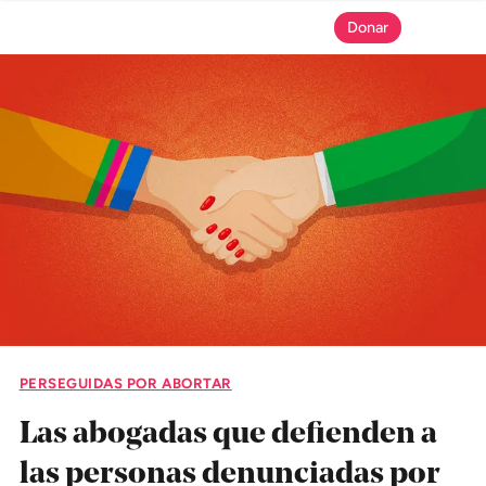
Donar
SECCIONES
Inicio
Noticias
Especiales
Nosotros
PERSEGUIDAS POR ABORTAR
COBERTURAS
Las abogadas que defienden a
Comprueba
las personas denunciadas por