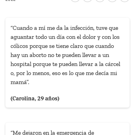
Pon tu lupa sobre lo
que importa
“Cuando a mí me da la infección, tuve que
Dona aquí
aguantar todo un día con el dolor y con los
cólicos porque se tiene claro que cuando
hay un aborto no te pueden llevar a un
RECIBE NUESTRO BOLETÍN
hospital porque te pueden llevar a la cárcel
Enviar
o, por lo menos, eso es lo que me decía mi
mamá”.
SÍGUENOS
(Carolina, 29 años)
“Me dejaron en la emergencia de