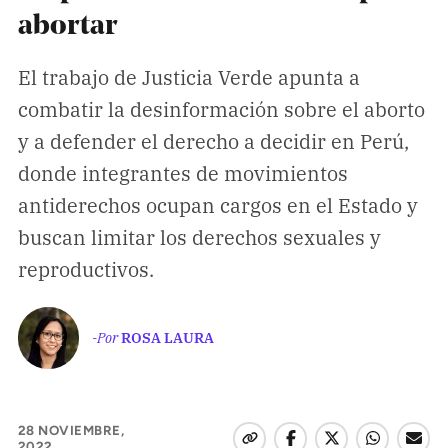
Climatopedia
abortar
Medio ambiente
El trabajo de Justicia Verde apunta a
Salud mental
combatir la desinformación sobre el aborto
Género
y a defender el derecho a decidir en Perú,
Sobremesa
donde integrantes de movimientos
antiderechos ocupan cargos en el Estado y
FORMATOS
buscan limitar los derechos sexuales y
Entrevistas
reproductivos.
Opinión
Biblioterapia
-Por
ROSA LAURA
Cartas y réplicas
APÓYANOS
28 NOVIEMBRE,
2022