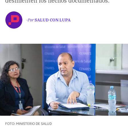
desmienten los hechos documentados.
Climatopedia
Medio ambiente
-Por
SALUD CON LUPA
Salud mental
Género
Sobremesa
FORMATOS
Entrevistas
Opinión
Biblioterapia
Cartas y réplicas
APÓYANOS
FOTO: MINISTERIO DE SALUD