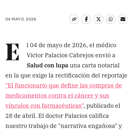
Pon tu lupa sobre lo
que importa
04 MAYO, 2026
Dona aquí
l 04 de mayo de 2026, el médico
E
Víctor Palacios Cabrejos envió a
RECIBE NUESTRO BOLETÍN
Salud con lupa
una carta notarial
Enviar
en la que exige la rectificación del reportaje
"El funcionario que define las compras de
SÍGUENOS
medicamentos contra el cáncer y sus
vínculos con farmacéuticas"
, publicado el
28 de abril. El doctor Palacios califica
nuestro trabajo de "narrativa engañosa" y