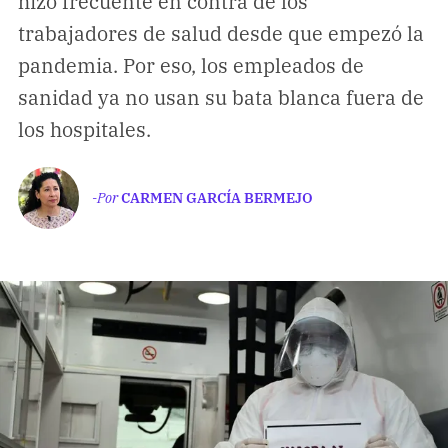
hizo frecuente en contra de los
Climatopedia
trabajadores de salud desde que empezó la
Medio ambiente
pandemia. Por eso, los empleados de
Salud mental
sanidad ya no usan su bata blanca fuera de
Género
los hospitales.
Sobremesa
-Por
CARMEN GARCÍA BERMEJO
FORMATOS
Entrevistas
Opinión
Biblioterapia
Cartas y réplicas
APÓYANOS