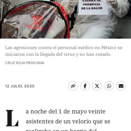
Pon tu lupa sobre lo
que importa
Dona aquí
Las agresiones contra el personal médico en México se
iniciaron con la llegada del virus y no han cesado.
RECIBE NUESTRO BOLETÍN
CRUZ ROJA MEXICANA
Enviar
12 JULIO, 2020
SÍGUENOS
a noche del 1 de mayo veinte
L
asistentes de un velorio que se
realizaba en un barrio del