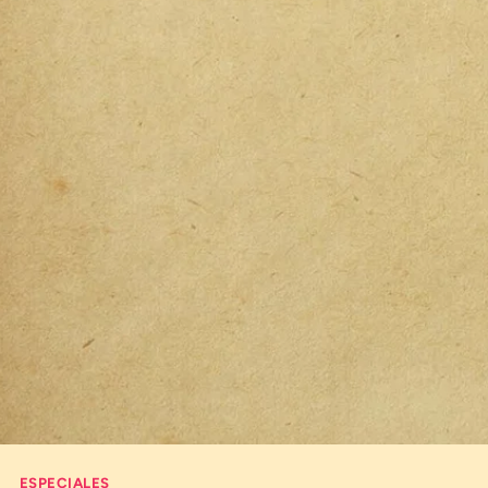
Comprueba
Climatopedia
Medio ambiente
Salud mental
Género
Sobremesa
FORMATOS
Entrevistas
Opinión
Biblioterapia
Cartas y réplicas
ESPECIALES