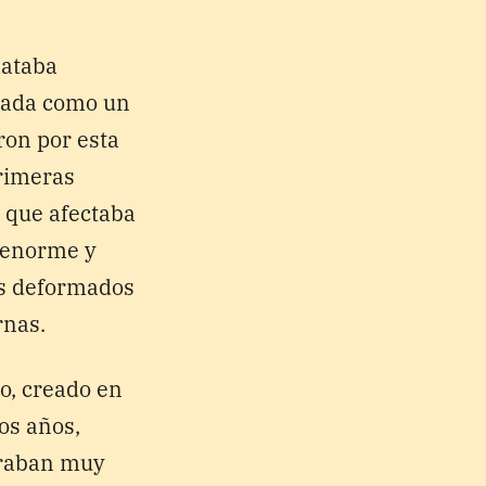
mataba
atada como un
on por esta
primeras
a que afectaba
s enorme y
es deformados
rnas.
o, creado en
os años,
deraban muy