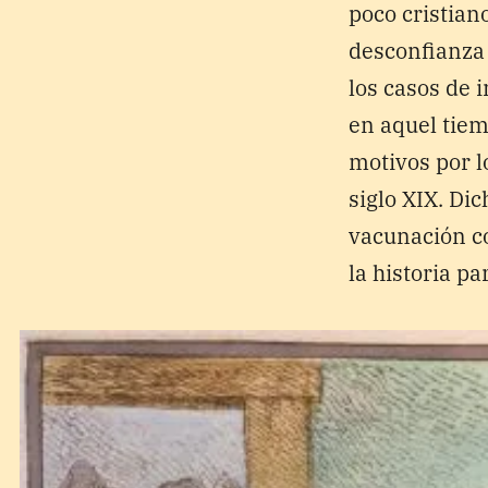
poco cristian
desconfianza
los casos de 
en aquel tiem
motivos por l
siglo XIX. Dic
vacunación co
la historia pa