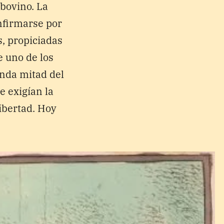
bovino. La
nfirmarse por
s, propiciadas
e uno de los
unda mitad del
e exigían la
ibertad. Hoy