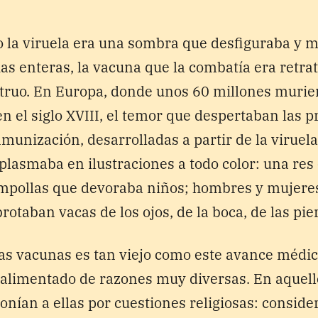
 la viruela era una sombra que desfiguraba y 
ias enteras, la vacuna que la combatía era retr
ruo. En Europa, donde unos 60 millones murier
 el siglo XVIII, el temor que despertaban las 
nmunización, desarrolladas a partir de la viruel
 plasmaba en ilustraciones a todo color: una re
ampollas que devoraba niños; hombres y mujer
brotaban vacas de los ojos, de la boca, de las pie
las vacunas es tan viejo como este avance médic
 alimentado de razones muy diversas. En aquell
onían a ellas por cuestiones religiosas: consi