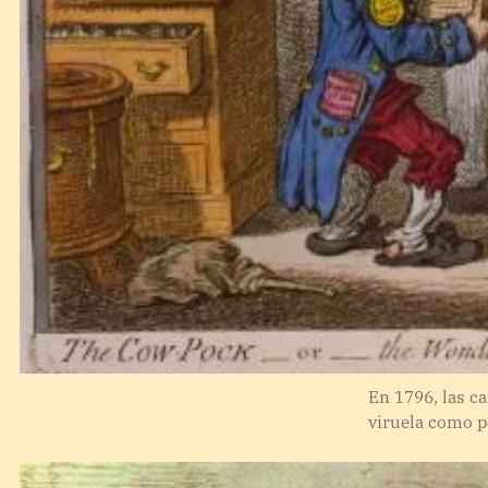
En 1796, las c
viruela como p