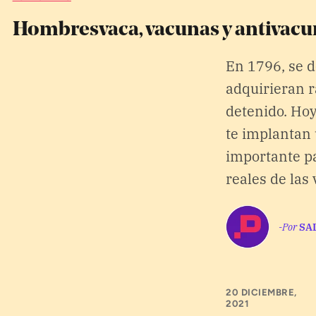
APÓYANOS
Hombresvaca, vacunas y antivacu
Pon tu lupa sobre lo
que importa
En 1796, se d
adquirieran r
Dona aquí
detenido. Hoy
te implantan 
importante pa
RECIBE NUESTRO BOLETÍN
reales de las
-Por
SA
SÍGUENOS
20 DICIEMBRE,
2021