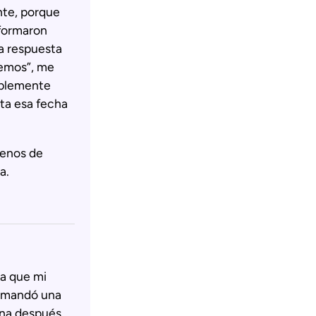
nte, porque
nformaron
na respuesta
demos”, me
mplemente
sta esa fecha
lenos de
a.
ba que mi
e mandó una
ana después