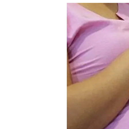
Comprueba
Climatopedia
Medio ambiente
Salud mental
Género
Sobremesa
FORMATOS
Entrevistas
Opinión
Biblioterapia
Cartas y réplicas