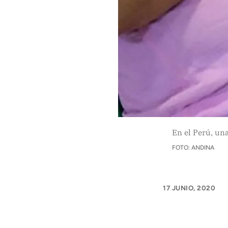
APÓYANOS
Pon tu lupa sobre lo
que importa
Dona aquí
RECIBE NUESTRO BOLETÍN
En el Perú, un
FOTO: ANDINA
SÍGUENOS
17 JUNIO, 2020