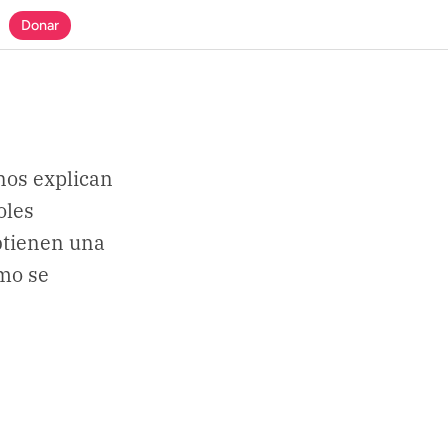
Donar
nos explican
oles
obtienen una
ómo se