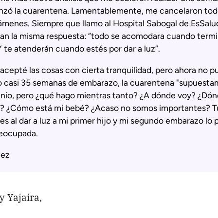
zó la cuarentena. Lamentablemente, me cancelaron tod
xámenes. Siempre que llamo al Hospital Sabogal de EsSal
dan la misma respuesta: “todo se acomodara cuando termi
 te atenderán cuando estés por dar a luz”.
acepté las cosas con cierta tranquilidad, pero ahora no 
o casi 35 semanas de embarazo, la cuarentena "supuest
junio, pero ¿qué hago mientras tanto? ¿A dónde voy? ¿D
? ¿Cómo está mi bebé? ¿Acaso no somos importantes? 
s al dar a luz a mi primer hijo y mi segundo embarazo lo p
eocupada.
nez
y Yajaira,