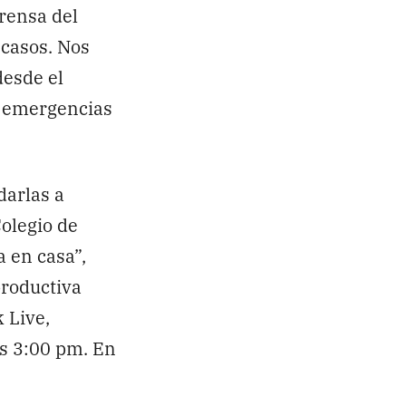
rensa del
 casos. Nos
desde el
n emergencias
darlas a
olegio de
 en casa”,
productiva
 Live,
as 3:00 pm. En