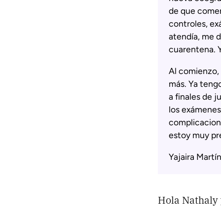
de que comen
controles, e
atendía, me 
cuarentena. Y
Al comienzo, 
más. Ya teng
a finales de 
los exámenes
complicacione
estoy muy pr
Yajaira Martí
Hola Nathaly 