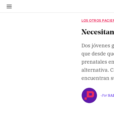
LOS OTROS PACIE
Necesitam
Dos jóvenes g
SECCIONES
que desde que
Inicio
prenatales en
alternativa. 
Noticias
encuentran s
Especiales
Nosotros
-Por
SA
COBERTURAS