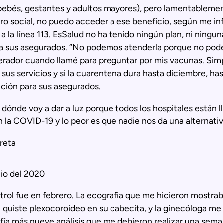
(bebés, gestantes y adultos mayores), pero lamentableme
ro social, no puedo acceder a ese beneficio, según me i
a la línea 113. EsSalud no ha tenido ningún plan, ni ningu
 a sus asegurados. “No podemos atenderla porque no po
perador cuando llamé para preguntar por mis vacunas. Si
sus servicios y si la cuarentena dura hasta diciembre, ha
ción para sus asegurados.
 dónde voy a dar a luz porque todos los hospitales están l
 la COVID-19 y lo peor es que nadie nos da una alternativ
reta
nio del 2020
trol fue en febrero. La ecografia que me hicieron mostra
 quiste plexocoroideo en su cabecita, y la ginecóloga m
fía más nueve análisis que me debieron realizar una sem