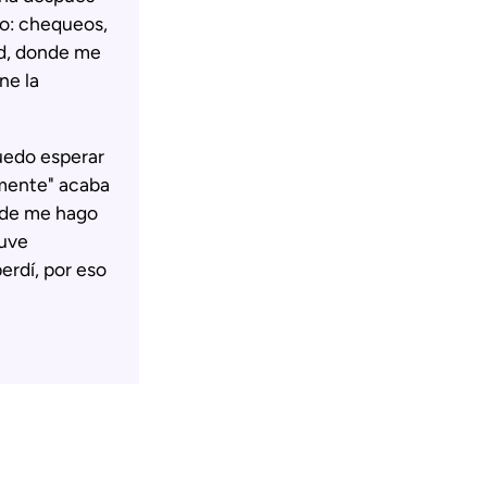
o: chequeos,
ud, donde me
ne la
puedo esperar
amente" acaba
ónde me hago
Tuve
erdí, por eso