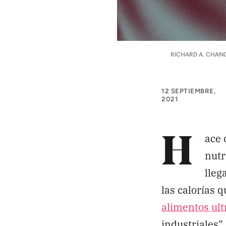
APÓYANOS
Pon tu lupa sobre lo
que importa
RICHARD A. CHAN
Dona aquí
12 SEPTIEMBRE,
2021
RECIBE NUESTRO BOLETÍN
ace 
H
nutr
lleg
SÍGUENOS
las calorías
alimentos ul
industriales”