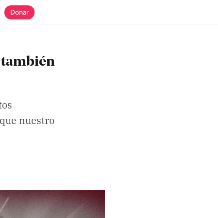
Donar
, también
tos
n que nuestro