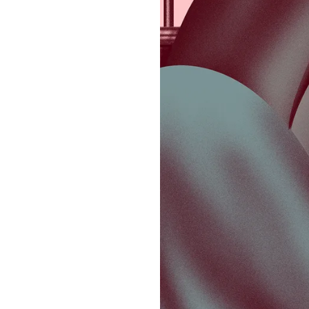
Comprueba
Climatopedia
Medio ambiente
Salud mental
Género
Sobremesa
FORMATOS
Entrevistas
Opinión
Biblioterapia
Cartas y réplicas