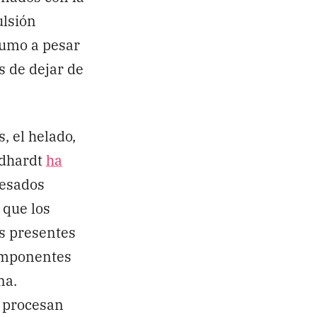
ulsión
sumo a pesar
 de dejar de
s, el helado,
rdhardt
ha
cesados
 que los
as presentes
componentes
na.
y procesan