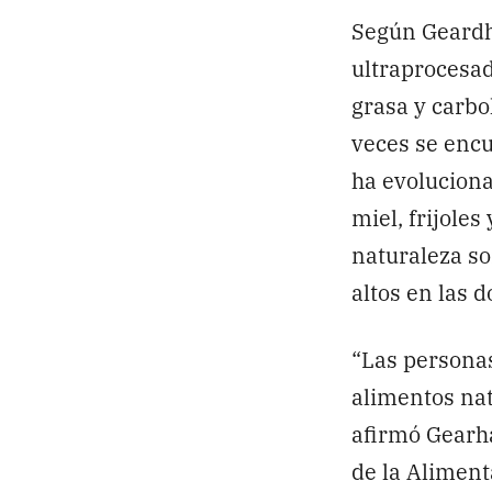
Según Geardh
ultraprocesad
grasa y carb
veces se encu
ha evoluciona
miel, frijole
naturaleza so
altos en las d
“Las personas
alimentos nat
afirmó Gearha
de la Aliment