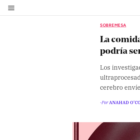
SOBREMESA
La comida
podría ser
SECCIONES
Los investiga
Inicio
ultraprocesad
Noticias
cerebro enví
Especiales
-Por
ANAHAD O’C
Nosotros
COBERTURAS