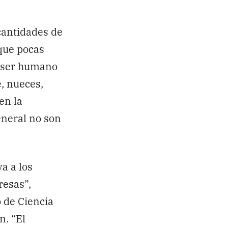
cantidades de
que pocas
l ser humano
, nueces,
en la
eneral no son
a a los
resas”,
 de Ciencia
n. “El