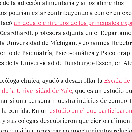
s de la adicción alimentaria y si los alimentos
os podrían estar contribuyendo a comer en exce
stacó
un debate entre dos de los principales exp
 Geardhardt, profesora adjunta en el Departame
 la Universidad de Míchigan, y Johannes Hebebr
nto de Psiquiatría, Psicosomática y Psicoterap
es de la Universidad de Duisburgo-Essen, en Al
icóloga clínica, ayudó a desarrollar la
Escala de
 de la Universidad de Yale
, que es un estudio q
nar si una persona muestra indicios de compor
a la comida. En un
estudio en el que participar
la y sus colegas descubrieron que ciertos alimen
 propensión a provocar comportamientos relacio