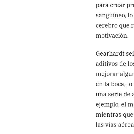
para crear pr
sanguíneo, lo
cerebro que r
motivación.
Gearhardt seña
aditivos de l
mejorar algun
en la boca, l
una serie de 
ejemplo, el 
mientras que 
las vías aére