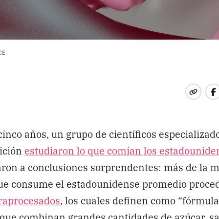
CE
cinco años, un grupo de científicos especializad
ición
estudiaron lo que comían los estadounide
aron a conclusiones sorprendentes: más de la m
 que consume el estadounidense promedio proce
traprocesados
, los cuales definen como “fórmul
 que combinan grandes cantidades de azúcar, sal