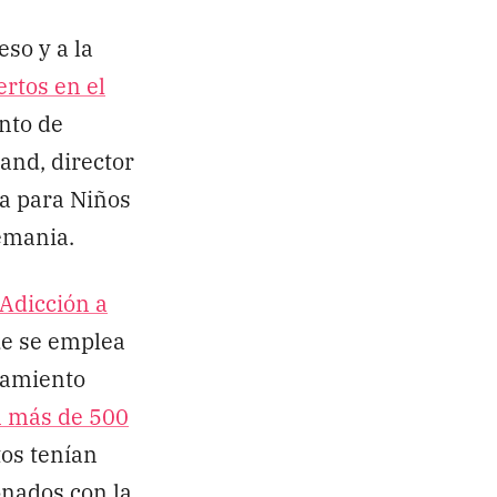
so y a la
ertos en el
nto de
and, director
ia para Niños
emania.
 Adicción a
ue se emplea
tamiento
on más de 500
tos tenían
nados con la