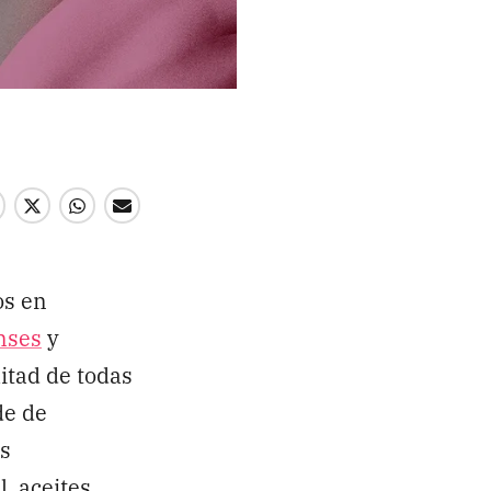
os en
Enviar
nses
y
itad de todas
de de
as
, aceites,