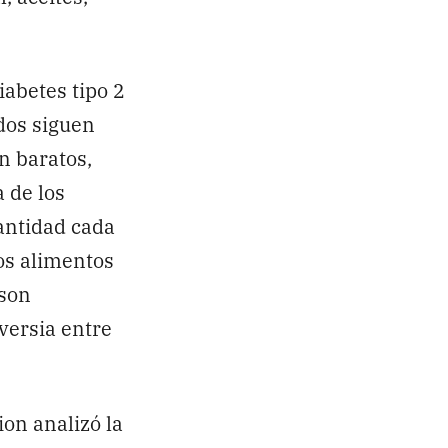
iabetes tipo 2
dos siguen
n baratos,
 de los
antidad cada
tos alimentos
 son
versia entre
ion analizó la