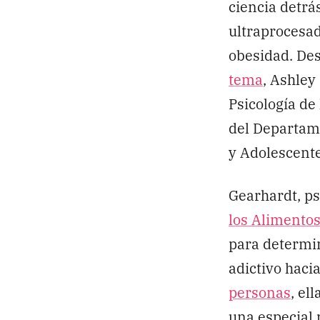
ciencia detrá
ultraprocesad
obesidad. De
tema
, Ashley
Psicología de
del Departame
y Adolescent
Gearhardt, ps
los Alimentos
para determi
adictivo haci
personas
, el
una especial